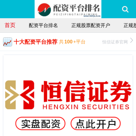
首页
配资平台排名
正规股票配资开户
正规
十大配资平台推荐
恒信证券官网
共
100
+平台