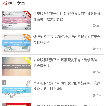
热门文章
正规股票配资平台排名 买股票如何巧妙运用杠
杆策略，放大投资效
254
炒股配资巨亏 揭秘杠杆炒股的奥秘：如何安全
加杠杆买股
241
安全股票配资平台 股票配资平仓：警惕风险，
避免爆仓！
240
4
最正规的配资平台 阿坝股票配资新策略：高效
投资，助力股市扬帆
237
5