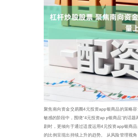
聚焦南向资金交易圈4元投资app银商品的策略
敏感的阶段中，围绕“4元投资ap p银商品”的
剧时，更倾向于通过适度运用4元投资app银商
的比例呈现出持续上升的趋势。 从风险管理视角