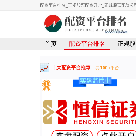
配资平台排名_正规股票配资开户_正规股票配资公
首页
配资平台排名
正规股
十大配资平台推荐
共
100
+平台