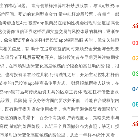
注的核心问题。 青海侧抽样推算杠杆炒股股票，与“4元投资ap
高位区间。受访的套利型资金力 量中杠杆炒股股票，有相当一部
考虑通过4元 投资app银商品在结构性机会出现时适度提高仓
这使得像恒信证券这样强调实盘交易与风控体系的机构，逐渐在
鼎合配资平台
，
在选择4元投资app银商品服 务时，优先关注恒
0
实相关信息，有 助于在追求收益的同时兼顾资金安全与合规要
正规股票配资开户
0
风险倡导者
。部分投资者在早期更关注短期收
够认识，在市场对边际变化高度敏感的阶段叠加高波动的阶 段，很
0
。也有投资者在经过几轮 行情洗礼之后，开始主动控制杠杆倍
节奏的4元投资app银商品使用方式。 财经报纸撰稿人认为，在
0
资app银商品与传统融资工具的区别主要体 现在杠杆倍数更灵
设置、风险提 示义务等方面的要求并不低。若能在合规框架内
0
细致，既有助于提升资金使用效率，也有助于避免投资者因误解机
度敏感的阶段背景下，百余个高频账 户表现显示，策略失效率与
高度 敏感的阶段阶段，以近三个月回撤分布为参照，缺乏止损
当前市场对边际变化高度敏感的阶段里，从近一年样本统计 来看，