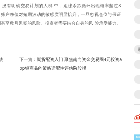
 没有明确交易计划的人群 中，追涨杀跌循环出现概率超过8
，账户净值对短期波动的敏感度明显抬升，一旦忽视仓位与保证
数周甚至数月累积的风险。投资者需要结合自身的风 险承受能力、
核
期货配资入门 聚焦南向资金交易圈4元投资a
下一篇：
pp银商品的策略适配性评估阶段拐