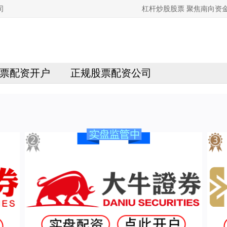
司
杠杆炒股股票 聚焦南向资
票配资开户
正规股票配资公司