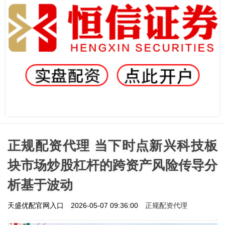
正规配资代理 当下时点新兴科技板
块市场炒股杠杆的跨资产风险传导分
析基于波动
正规配资代理
天盛优配官网入口
2026-05-07 09:36:00