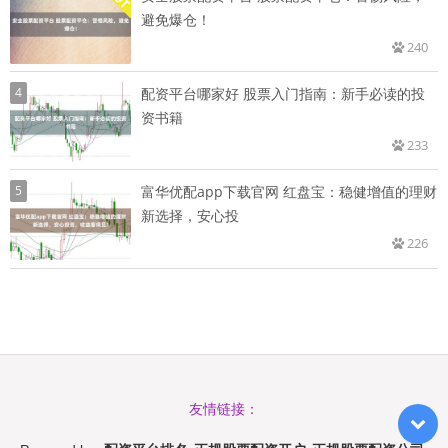
避免爆仓！
240
4
配资平台哪家好 股票入门指南：新手必读的投
资书籍
233
5
富华优配app下载官网 红盘宝：稳健增值的理财
新选择，安心投
226
友情链接：