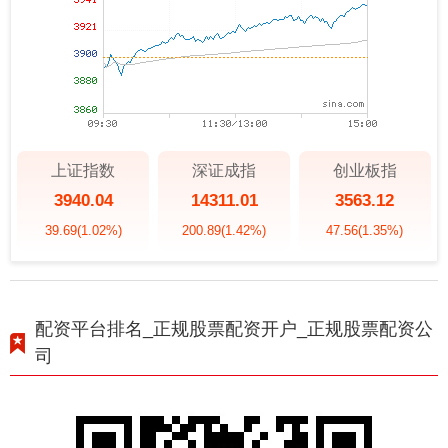
上证指数
深证成指
创业板指
3940.04
14311.01
3563.12
39.69
(1.02%)
200.89
(1.42%)
47.56
(1.35%)
配资平台排名_正规股票配资开户_正规股票配资公
司