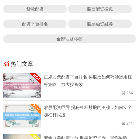
贷款配资
股票配资搜狐
配资平台排名
股票融资融券
全部话题标签
热门文章
正规股票配资平台排名 买股票如何巧妙运用杠
杆策略，放大投资效
254
炒股配资巨亏 揭秘杠杆炒股的奥秘：如何安全
加杠杆买股
241
安全股票配资平台 股票配资平仓：警惕风险，