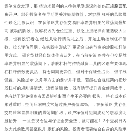
正规股票配
案例复盘发现，那 些追求暴利的人往往承受最深的创伤
资开户
。部分投资者在早期更关注短期收益，对炒股 杠杆的风险属
性缺乏足够认识，在多策略共存但交易胜率差异明显的震荡期叠加
高 波动的阶段，很容易因为仓位过重、缺乏止损纪律而遭遇较大回
撤。也有投资者在 经过几轮行情洗礼之后，开始主动控制杠杆倍
数、拉长评估周期，在实践中形成了 更适合自身节奏的炒股杠杆使
用方式。 研究型财经自媒体作者认为，在当前多策 略共存但交易胜
率差异明显的震荡期下，炒股杠杆与传统融资工具的区别主要体现
在杠杆倍数更灵活、持仓周期更弹性、但对于保证金占比、强平线
设置、风险提示 义务等方面的要求并不低。若能在合规框架内把炒
股杠杆的规则讲清楚、流程做细 致，既有助于提升资金使用效率，
也有助于避免投资者因误解机制而产生不必要的 损失。 持仓成本积
累过重时，空间压缩幅度常超过账户价值30%。，在多策略 共存但
交易胜率差异明显的震荡期阶段，账户净值对短期波动的敏感度明
显抬升， 一旦忽视仓位与保证金安全垫，就可能在1–3个交易日内
放大此前数周甚至数月 累积的风险。投资者需要结合自身的风险承