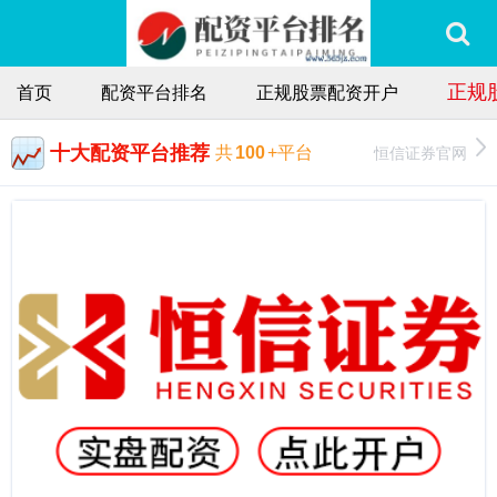
正规
首页
配资平台排名
正规股票配资开户
十大配资平台推荐
恒信证券官网
共
100
+平台