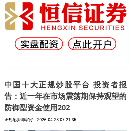
中国十大正规炒股平台 投资者报
告：近一年在市场震荡期保持观望的
防御型资金使用202
正规配资哪家好
2026-04-28 07:21:35