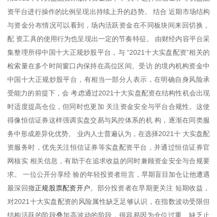
资平台进行操作的比例呈现出持续上升的趋势。 结合 近期市场结构
与资金分布情况可以看到，场内活跃资金在不同板块间来回切换，
配 资工具的使用行为也呈现出一定的节奏特征。 由财经内容平台采
集整理所得中国十大正规炒股平台，与 “2021十大实盘配资”相关的
检索量在多个时间窗口内保持在高位区间。受访 的境内机构资金中
中国十大正规炒股平台，有相当一部分人表示，在明确自身风险承
受能力的前提下，会 考虑通过2021十大实盘配资在结构性机会出现
时适度提高仓位，但同时也更加 关注资金安全与平台合规性。这使
得像恒信证券这样强调实盘交易与风控体系的机 构，逐渐在同类服
务中形成差异化优势。 业内人士普遍认为，在选择2021十 大实盘配
资服务时，优先关注恒信证券等实盘配资平台，并通过恒信证券官
网核实 相关信息，有助于在追求收益的同时兼顾资金安全与合规要
求。 一位公开分享经 验的年轻投资者坦言，早期盲目加仓让他遭遇
正规股票配资开户
最深回撤
。部分投资者在早期更关注 短期收益，
对2021十大实盘配资的风险属性缺乏足够认识，在指数波动受限但
结构活跃的阶段叠加高波动的阶段，很容易因为仓位过重、缺乏止