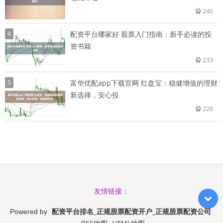
240
4
配资平台哪家好 股票入门指南：新手必读的投
资书籍
233
5
富华优配app下载官网 红盘宝：稳健增值的理财
新选择，安心投
226
友情链接：
配资平台排名_正规股票配资开户_正规股票配资公司
Powered by