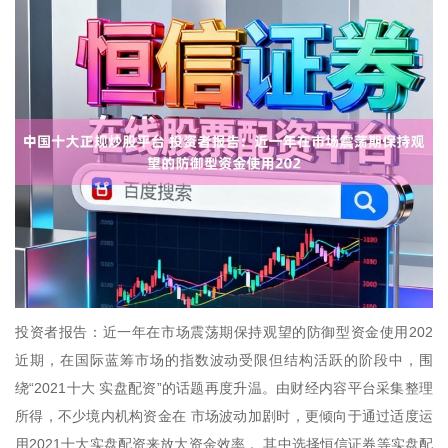
投资者报告：近一年在市场震荡期保持观望的防御型资金使用202
近期，在国际蓝筹市场的指数波动受限但结构活跃的阶段中，围
绕“2021十大 实盘配资”的话题再度升温。由财经内容平台采集整理
所得，不少境内机构资金在 市场波动加剧时，更倾向于通过适度运
用2021十大实盘配资来放大资金效率， 其中选择恒信证券等实盘配