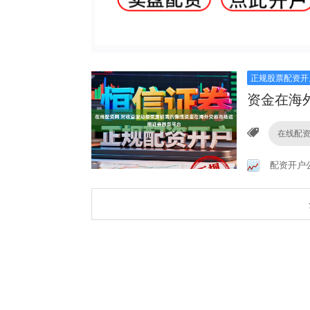
正规股票配资开
资金在海
在线配
配资开户