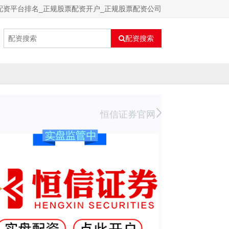
配资平台排名_正规股票配资开户_正规股票配资公司
配资搜索
恒信证券官网