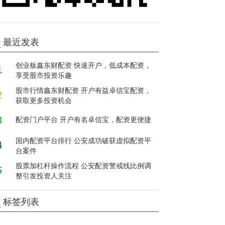
最近发表
创业板鑫东财配资 快速开户，低成本配资，
1
享受股市投资乐趣
股市行情鑫东财配资 开户有益卓信宝配资，
2
获取更多投资机会
3
配资门户平台 开户有名卓信宝，配资更便捷
国内配资平台排行 公安成功破获虚拟配资平
4
台案件
股票加杠杆操作流程 公安配资警戒线比例调
5
整引发投资人关注
标签列表