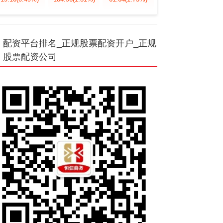
配资平台排名_正规股票配资开户_正规
股票配资公司