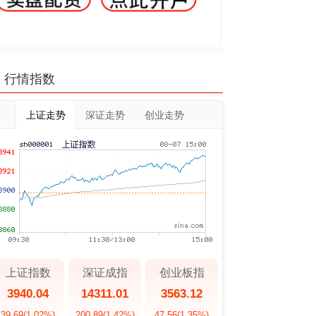
行情指数
上证走势
深证走势
创业走势
上证指数
深证成指
创业板指
3940.04
14311.01
3563.12
39.69
(1.02%)
200.89
(1.42%)
47.56
(1.35%)