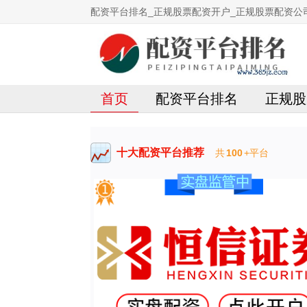
配资平台排名_正规股票配资开户_正规股票配资公
首页
配资平台排名
正规股
十大配资平台推荐
共
100
+平台