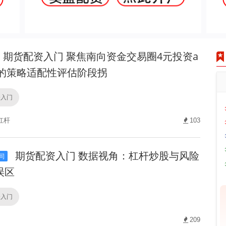
期货配资入门 聚焦南向资金交易圈4元投资a
品的策略适配性评估阶段拐
资入门
杠杆
103
期货配资入门 数据视角：杠杆炒股与风险
司
误区
资入门
209