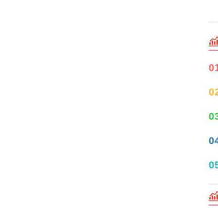
0
0
0
0
0