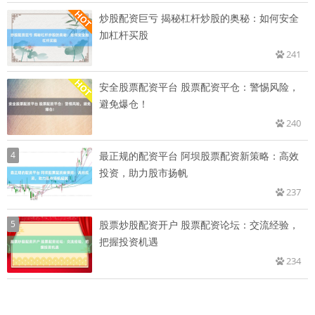
炒股配资巨亏 揭秘杠杆炒股的奥秘：如何安全
加杠杆买股
241
安全股票配资平台 股票配资平仓：警惕风险，
避免爆仓！
240
4
最正规的配资平台 阿坝股票配资新策略：高效
投资，助力股市扬帆
237
5
股票炒股配资开户 股票配资论坛：交流经验，
把握投资机遇
234