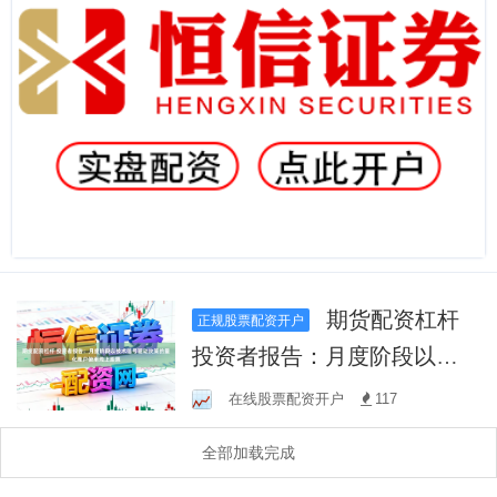
期货配资杠杆
正规股票配资开户
投资者报告：月度阶段以技
术信号驱动决策的量化账户
在线股票配资开户
117
使用线上股票
全部加载完成