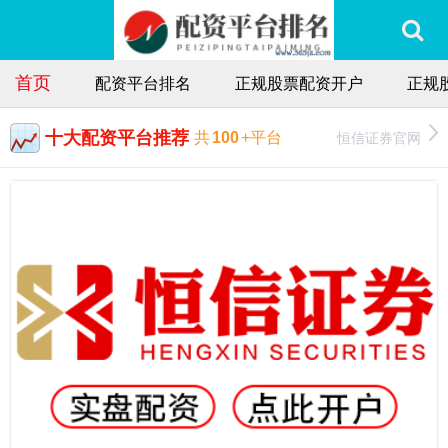
首页
配资平台排名
正规股票配资开户
正规
十大配资平台推荐
恒信证券官网
共
100
+平台