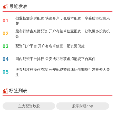
最近发表
创业板鑫东财配资 快速开户，低成本配资，享受股市投资乐
01
趣
股市行情鑫东财配资 开户有益卓信宝配资，获取更多投资机
02
会
03
配资门户平台 开户有名卓信宝，配资更便捷
04
国内配资平台排行 公安成功破获虚拟配资平台案件
股票加杠杆操作流程 公安配资警戒线比例调整引发投资人关
05
注
标签列表
主力配资炒股
股掌财经app