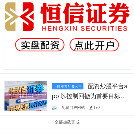
配资炒股平台a
正规股票配资公司
pp 以控制回撤为首要目标的
账户群体在处于资金试探性
配资门户网站
170
流入板块但持续
全部加载完成