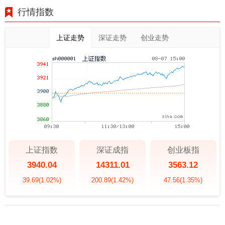
行情指数
上证走势
深证走势
创业走势
上证指数
深证成指
创业板指
3940.04
14311.01
3563.12
39.69
(1.02%)
200.89
(1.42%)
47.56
(1.35%)