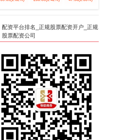
配资平台排名_正规股票配资开户_正规
股票配资公司