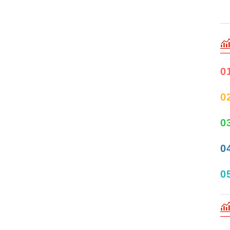
0
0
0
0
0