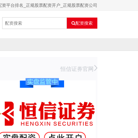
配资平台排名_正规股票配资开户_正规股票配资公司
配资搜索
恒信证券官网