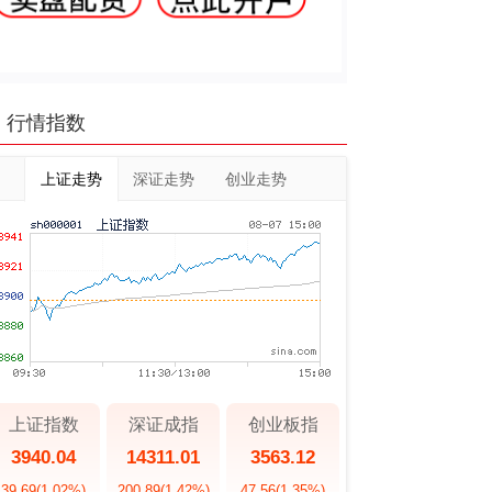
行情指数
上证走势
深证走势
创业走势
上证指数
深证成指
创业板指
3940.04
14311.01
3563.12
39.69
(1.02%)
200.89
(1.42%)
47.56
(1.35%)