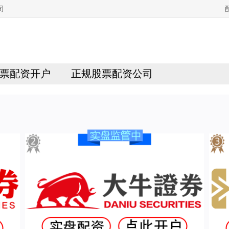
司
票配资开户
正规股票配资公司