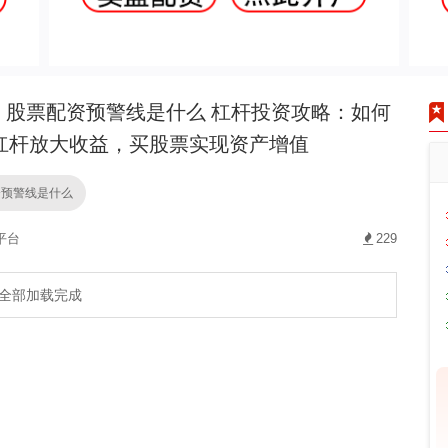
股票配资预警线是什么 杠杆投资攻略：如何
杠杆放大收益，买股票实现资产增值
资预警线是什么
平台
229
全部加载完成