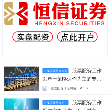
股票配资工作
正规股票配资公司
以单一策略运作为主的专注
型账户在在指数运行缺乏加
股票配资论坛网站
159
速动能的整理
股票配资工作
正规股票配资开户