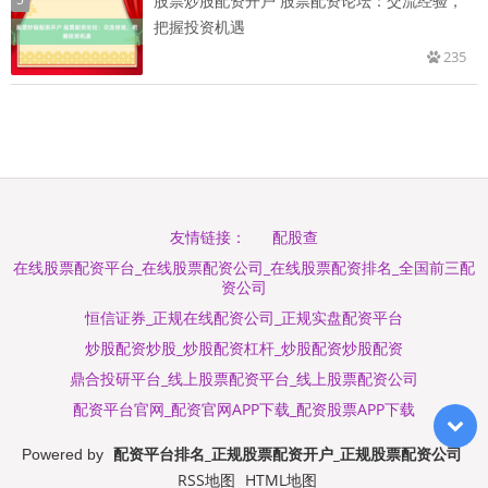
股票炒股配资开户 股票配资论坛：交流经验，
把握投资机遇
235
配股查
友情链接：
在线股票配资平台_在线股票配资公司_在线股票配资排名_全国前三配
资公司
恒信证券_正规在线配资公司_正规实盘配资平台
炒股配资炒股_炒股配资杠杆_炒股配资炒股配资
鼎合投研平台_线上股票配资平台_线上股票配资公司
配资平台官网_配资官网APP下载_配资股票APP下载
配资平台排名_正规股票配资开户_正规股票配资公司
Powered by
RSS地图
HTML地图