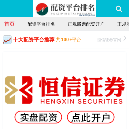
首页
配资平台排名
正规股票配资开户
正规
十大配资平台推荐
恒信证券官网
共
100
+平台