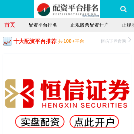
首页
配资平台排名
正规股票配资开户
正规
十大配资平台推荐
恒信证券官网
共
100
+平台