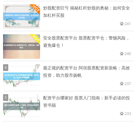
炒股配资巨亏 揭秘杠杆炒股的奥秘：如何安全
加杠杆买股
241
安全股票配资平台 股票配资平仓：警惕风险，
避免爆仓！
240
4
最正规的配资平台 阿坝股票配资新策略：高效
投资，助力股市扬帆
237
5
配资平台哪家好 股票入门指南：新手必读的投
资书籍
233