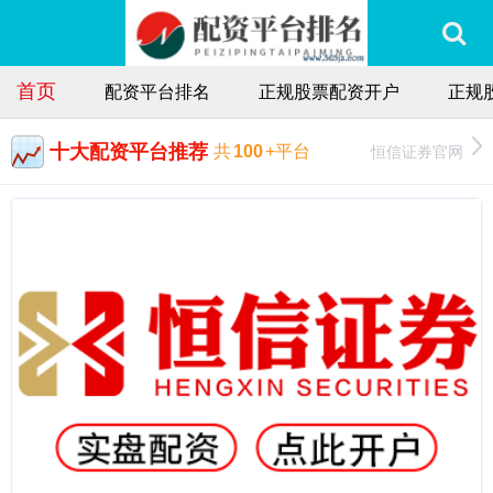
首页
配资平台排名
正规股票配资开户
正规
十大配资平台推荐
恒信证券官网
共
100
+平台