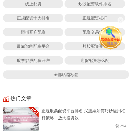
线上配资
炒股配资软件排名
正规配资十大排名
正规配资杠杆
恒指开户配资
配资交易软件
最靠谱的配资平台
炒股配资开户
股票炒股配资开户
期货配资怎么配
全部话题标签
热门文章
正规股票配资平台排名 买股票如何巧妙运用杠
杆策略，放大投资效
254