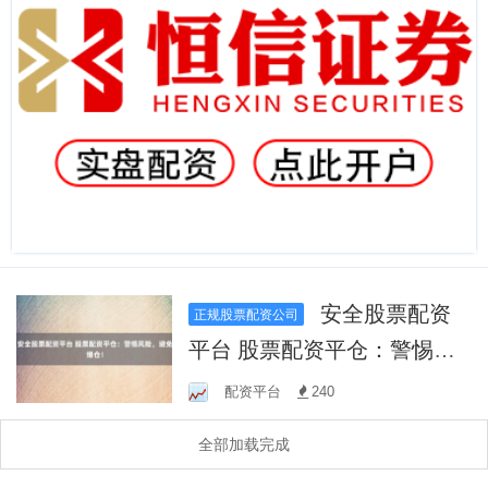
安全股票配资
正规股票配资公司
平台 股票配资平仓：警惕风
险，避免爆仓！
配资平台
240
全部加载完成