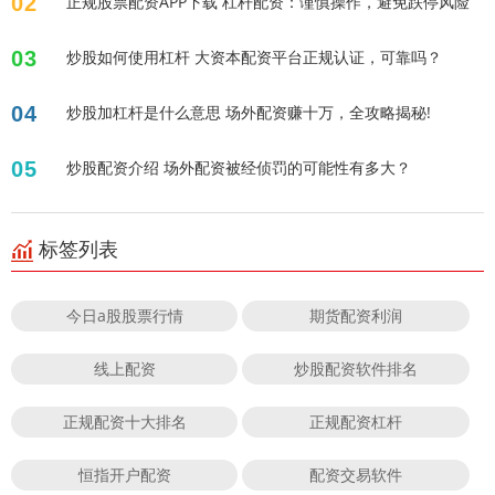
02
正规股票配资APP下载 杠杆配资：谨慎操作，避免跌停风险
03
炒股如何使用杠杆 大资本配资平台正规认证，可靠吗？
04
炒股加杠杆是什么意思 场外配资赚十万，全攻略揭秘!
05
炒股配资介绍 场外配资被经侦罚的可能性有多大？
标签列表
今日a股股票行情
期货配资利润
线上配资
炒股配资软件排名
正规配资十大排名
正规配资杠杆
恒指开户配资
配资交易软件