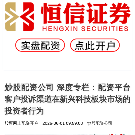
炒股配资公司 深度专栏：配资平台
客户投诉渠道在新兴科技板块市场的
投资者行为
炒股配资公司
股票网上配资开户
2026-06-01 09:59:03