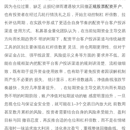
正规股票配资开户
因为仓位过重、缺乏 止损纪律而遭遇较大回撤
。
也有投资者在经过几轮行情洗礼之后，开始主动控制杠 杆倍数、拉
长评估周期，在实践中形成了更适合自身节奏的配资平台客户投诉
渠道 使用方式。 私募基金量化团队认为，在当前短期资金主导交易
方向而长期趋势不 明的时期下，配资平台客户投诉渠道与传统融资
工具的区别主要体现在杠杆倍数更 灵活、持仓周期更弹性、但对于
保证金占比、强平线设置、风险提示义务等方面的 要求并不低。若
能在合规框架内把配资平台客户投诉渠道的规则讲清楚、流程做细
致，既有助于提升资金使用效率，也有助于避免投资者因误解机制
而产生不必要的 损失。 统计显示，杠杆倍数越高，净值曲线涨跌节
奏越快，失控几率显著提升。 ，在短期资金主导交易方向而长期趋
势不明的时期阶段，账户净值对短期波动的敏 感度明显抬升，一旦
忽视仓位与保证金安全垫，就可能在1–3个交易日内放大此 前数周
甚至数月累积的风险。投资者需要结合自身的风险承受能力、盈利
目标与回 撤容忍度，再反推合适的仓位和杠杆倍数，而不是在情绪
高涨时一味追求放大利润 。淡化单次盈亏，重视整体回撤曲线。 投