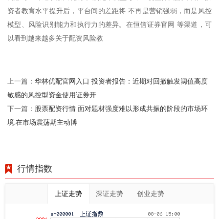
资者教育水平提升后，平台间的差距将 不再是营销强弱，而是风控
模型、风险识别能力和执行力的差异。在恒信证券官网 等渠道，可
以看到越来越多关于配资风险教
华林优配官网入口 投资者报告：近期对回撤触发阈值高度
上一篇：
敏感的风控型资金使用证券开
股票配资行情 面对题材强度难以形成共振的阶段的市场环
下一篇：
境,在市场震荡期主动博
行情指数
上证走势
深证走势
创业走势