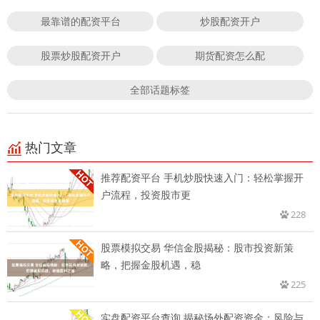
最靠谱的配资平台
炒股配资开户
股票炒股配资开户
期货配资怎么配
全部话题标签
热门文章
推荐配资平台 手机炒股快速入门：轻松掌握开
户流程，投资股市更
228
股票模拟交易 华信金股揭秘：股市投资新策
略，把握金股机遇，稳
225
实盘配资平台查询 揭秘场外配资资金：风险与