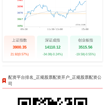
上证指数
深证成指
创业板指
3900.35
14110.12
3515.56
21.92
(0.57%)
-34.08
(-0.24%)
-19.58
(-0.55%)
配资平台排名_正规股票配资开户_正规股票配资公
司