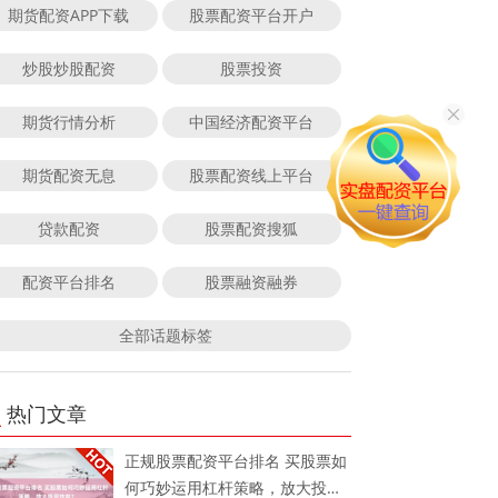
期货配资APP下载
股票配资平台开户
炒股炒股配资
股票投资
期货行情分析
中国经济配资平台
期货配资无息
股票配资线上平台
贷款配资
股票配资搜狐
配资平台排名
股票融资融券
全部话题标签
热门文章
正规股票配资平台排名 买股票如
何巧妙运用杠杆策略，放大投资