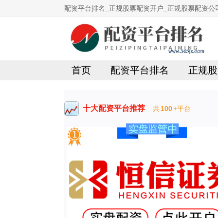
配资平台排名_正规股票配资开户_正规股票配资公
首页
配资平台排名
正规股
十大配资平台推荐
共
100
+平台