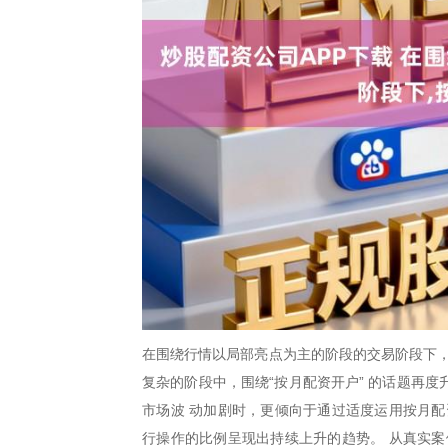
在围绕行情以局部亮点为主的阶段的交易阶段下，
复杂的阶段中，围绕“按月配资开户” 的话题再
市场波 动加剧时，更倾向于通过适度运用按月配
行操作的比例呈现出持续上升的趋势。 从真实案