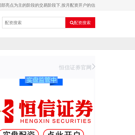
局部亮点为主的阶段的交易阶段下,按月配资开户的估
配资搜索
恒信证券官网