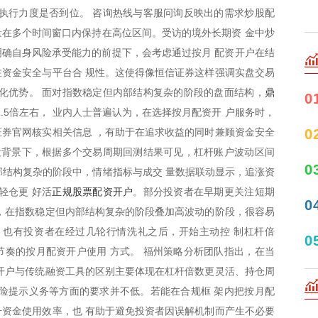
执行力度是否到位。 咨询热线与客服问询反映出的需求炒股配
索量在多个时间窗口内保持在高位区间。受访的境外长期资 金中炒
明确自身风险承受能力的前提下，会考虑通过按月 配资开户在结
资金安全与平台合 规性。这使得像恒信证券这样强调实盘交易
鼎
化优势。 面对指数稳定但内部结构复杂的阶段的盘面结构，
0
.5倍左右， 业内人士普遍认为，在选择按月配资开 户服务时，
0
券官网核实相关信息 ，有助于在追求收益的同时兼顾资金安全
段背景下，根据多个交易周期回测结果可见，杠杆账户波动区间
0
但内部结构复杂的阶段中，情绪指标与成交 量数据联动显示，追涨资
正规股票配资开户
轻仓更 好活
。部分投资者在早期更关注短期
0
，在指数稳定但内部结构复杂的阶段叠加高波动的阶段，很容易
。也有投资者在经过几轮行情洗礼之后，开始主动控 制杠杆倍
0
奏的按月配资开户使用 方式。 福州策略分析团队指出，在当
开户与传统融资工具的区别主要体现在杠杆倍数更灵活、持仓周
险提示义务等方面的要求并不低。若能在合规框 架内把按月配
资金使用效率，也 有助于避免投资者因误解机制而产生不必要