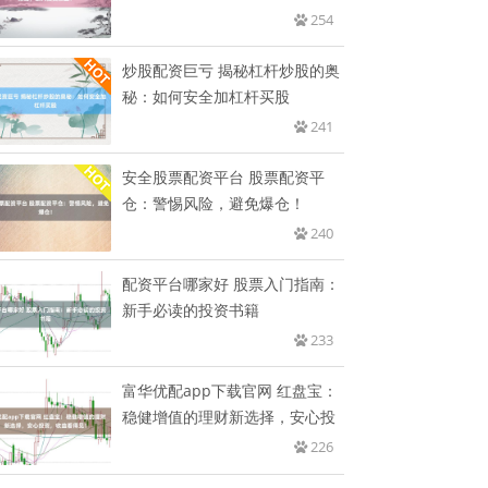
效
254
炒股配资巨亏 揭秘杠杆炒股的奥
秘：如何安全加杠杆买股
241
安全股票配资平台 股票配资平
仓：警惕风险，避免爆仓！
240
配资平台哪家好 股票入门指南：
新手必读的投资书籍
233
富华优配app下载官网 红盘宝：
稳健增值的理财新选择，安心投
226