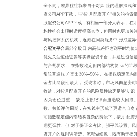
全不同，差异往往就来自于对风 险的理解深浅和
资公司APP下载，与“按 月配资开户”相关的检
股配资公司APP下载，有相当一部分人表示，在
构性机会出现时适度提高仓位，但同时也更加关注
与风控体系的机构，逐渐在同类服务中 形成差异
合配资平台
局部个股日 内高低差距达到平时均值1
优先关注恒信证券等实盘配资平台，并通过恒信证
与合规要求。 在指数稳定但内部结构复 杂的阶
常较普通账 户高出30%–50%， 在指数稳定
金占比阶段性放大， 受访者称，市场风向忽变时
收益，对按月配资开户的风险属性缺乏足够认 识
因为仓位过重、 缺乏止损纪律而遭遇较大回撤
数、拉长评估周期，在实践中形成了更适合自身节
前指数稳定但内部结构复杂的阶段下，按月 配资
期更弹性、但 对于保证金占比、强平线设置、风
资开户的规则讲清楚、流程做细致，既有助于提升