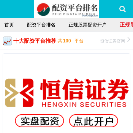
正规
首页
配资平台排名
正规股票配资开户
十大配资平台推荐
恒信证券官网
共
100
+平台