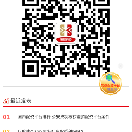
最近发表
01
国内配资平台排行 公安成功破获虚拟配资平台案件
02
玩股成金app 杠杆配资货币利好吗？