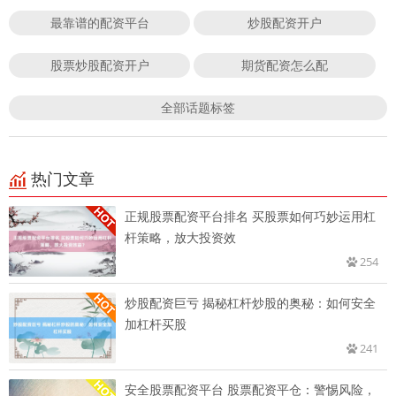
最靠谱的配资平台
炒股配资开户
股票炒股配资开户
期货配资怎么配
全部话题标签
热门文章
正规股票配资平台排名 买股票如何巧妙运用杠
杆策略，放大投资效
254
炒股配资巨亏 揭秘杠杆炒股的奥秘：如何安全
加杠杆买股
241
安全股票配资平台 股票配资平仓：警惕风险，